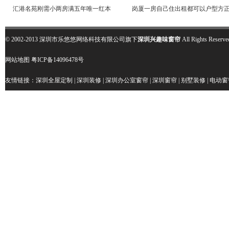
汇港名苑刚需小两房满五年唯一红本
岗厦一房自己住出租都可以户型方
© 2002-2013 深圳市乐悠悠网络科技有限公司旗下
深圳兴趣味窗帘
All Rights R
网站地图
粤ICP备14096478号
友情链接：
深圳全屋定制
|
深圳装修
|
深圳办公室窗帘
|
深圳窗帘
|
别墅装修
|
电动窗