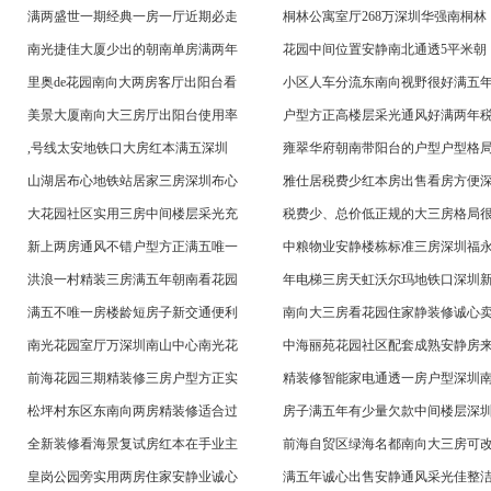
满两盛世一期经典一房一厅近期必走
桐林公寓室厅268万深圳华强南桐林
南光捷佳大厦少出的朝南单房满两年
花园中间位置安静南北通透5平米朝
里奥de花园南向大两房客厅出阳台看
小区人车分流东南向视野很好满五
美景大厦南向大三房厅出阳台使用率
户型方正高楼层采光通风好满两年
,号线太安地铁口大房红本满五深圳
雍翠华府朝南带阳台的户型户型格
山湖居布心地铁站居家三房深圳布心
雅仕居税费少红本房出售看房方便
大花园社区实用三房中间楼层采光充
税费少、总价低正规的大三房格局
新上两房通风不错户型方正满五唯一
中粮物业安静楼栋标准三房深圳福
洪浪一村精装三房满五年朝南看花园
年电梯三房天虹沃尔玛地铁口深圳
满五不唯一房楼龄短房子新交通便利
南向大三房看花园住家静装修诚心
南光花园室厅万深圳南山中心南光花
中海丽苑花园社区配套成熟安静房
前海花园三期精装修三房户型方正实
精装修智能家电通透一房户型深圳
松坪村东区东南向两房精装修适合过
房子满五年有少量欠款中间楼层深
全新装修看海景复试房红本在手业主
前海自贸区绿海名都南向大三房可
皇岗公园旁实用两房住家安静业诚心
满五年诚心出售安静通风采光佳整