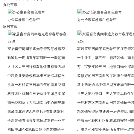
办公窗帘
办公室卷帘白色卷帘
办公洽谈室卷帘白色卷帘
家居窗帘
家居窗帘房间半遮光卷帘客厅卷帘22
家居窗帘房间半遮光卷帘客厅卷帘2
勤诚达一期满五年家庭唯一一套朝南
一手业主、满五年、新精装修、南
大社区大三房行有双地铁逛有壹方城
万、宝安实验三房、地铁口物业深
中粮物业安静楼栋标准三房深圳福永
装修好的房东南向客厅出阳台满年
洪浪一村精装三房满五年朝南看花园
新上两房通风不错户型方正满五唯
科技园区双阳台三居室业主诚意卖深
世界之窗地铁口世界之窗高品质住
南光花园室厅万深圳南山中心南光花
松坪村东区东南向两房精装修适合
果岭南北通透A户型毛坯有钥匙随时
精装修智能家电通透一房户型深圳
全新装修看海景复试房红本在手业主
中海丽苑花园社区配套成熟安静房
福田中xi区双地铁口物业自带00多平
汇港名苑刚需小两房满五年唯一红