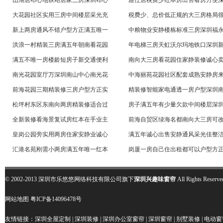
山湖居布心地铁站居家三房深圳布心
雅仕居税费少红本房出售看房方便
大花园社区实用三房中间楼层采光充
税费少、总价低正规的大三房格局
新上两房通风不错户型方正满五唯一
中粮物业安静楼栋标准三房深圳福
洪浪一村精装三房满五年朝南看花园
年电梯三房天虹沃尔玛地铁口深圳
满五不唯一房楼龄短房子新交通便利
南向大三房看花园住家静装修诚心
南光花园室厅万深圳南山中心南光花
中海丽苑花园社区配套成熟安静房
前海花园三期精装修三房户型方正实
精装修智能家电通透一房户型深圳
松坪村东区东南向两房精装修适合过
房子满五年有少量欠款中间楼层深
全新装修看海景复试房红本在手业主
前海自贸区绿海名都南向大三房可
皇岗公园旁实用两房住家安静业诚心
满五年诚心出售安静通风采光佳整
汇港名苑刚需小两房满五年唯一红本
岗厦一房自己住出租都可以户型方
© 2002-2013 深圳市乐悠悠网络科技有限公司旗下
深圳兴趣味窗帘
All Rights R
网站地图
粤ICP备14096478号
友情链接：
深圳全屋定制
|
深圳装修
|
深圳办公室窗帘
|
深圳窗帘
|
别墅装修
|
电动窗