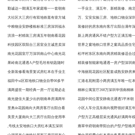
勤诚达一期满五年家庭唯一一套朝南
一手业主、满五年、新精装修、南
大社区大三房行有双地铁逛有壹方城
万、宝安实验三房、地铁口物业深
中粮物业安静楼栋标准三房深圳福永
装修好的房东南向客厅出阳台满年
洪浪一村精装三房满五年朝南看花园
新上两房通风不错户型方正满五唯
科技园区双阳台三居室业主诚意卖深
世界之窗地铁口世界之窗高品质住
南光花园室厅万深圳南山中心南光花
松坪村东区东南向两房精装修适合
果岭南北通透A户型毛坯有钥匙随时
精装修智能家电通透一房户型深圳
全新装修看海景复试房红本在手业主
中海丽苑花园社区配套成熟安静房
福田中xi区双地铁口物业自带00多平
汇港名苑刚需小两房满五年唯一红
满两盛世一期经典一房一厅近期必走
桐林公寓室厅268万深圳华强南桐林
南光捷佳大厦少出的朝南单房满两年
花园中间位置安静南北通透5平米朝
里奥de花园南向大两房客厅出阳台看
小区人车分流东南向视野很好满五
美景大厦南向大三房厅出阳台使用率
户型方正高楼层采光通风好满两年
,号线太安地铁口大房红本满五深圳
雍翠华府朝南带阳台的户型户型格